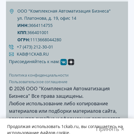
ООО "Комплексная Автоматизация Бизнеса"
ул. Платонова, д. 19, офис 14
ИНН:
3664114755
КПП:
366401001
ОГРН:
1113668044280
+7 (473) 212‐30‐01
KAB@1CKAB.RU
Присоединяйтесь к нам:
Политика конфиденциальности
Пользовательское соглашение
© 2026 ООО "Комплексная Автоматизация
Бизнеса" Все права защищены.
Любое использование либо копирование
материалов или подборки материалов сайта,
элементов дизайна и оформления допускается
лишь с разрешения правообладателя и только
Продолжая использовать
1ckab.ru
, вы соглашаетесь на
Принять ×
использование файлов cookie.
со ссылкой на источник: www.1ckab.ru