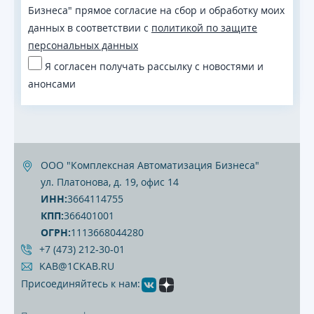
Бизнеса" прямое согласие на сбор и обработку моих
данных в соответствии с
политикой по защите
персональных данных
Я согласен получать рассылку с новостями и
анонсами
ООО "Комплексная Автоматизация Бизнеса"
ул. Платонова, д. 19, офис 14
ИНН:
3664114755
КПП:
366401001
ОГРН:
1113668044280
+7 (473) 212‐30‐01
KAB@1CKAB.RU
Присоединяйтесь к нам: