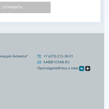
ОТПРАВИТЬ
изация Бизнеса"
+7 (473) 212‐30‐01
KAB@1CKAB.RU
Присоединяйтесь к нам: