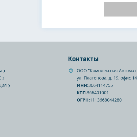
Контакты
ы
ООО "Комплексная Автомат
С
ул. Платонова, д. 19, офис 14
ция
ИНН:
3664114755
КПП:
366401001
ОГРН:
1113668044280