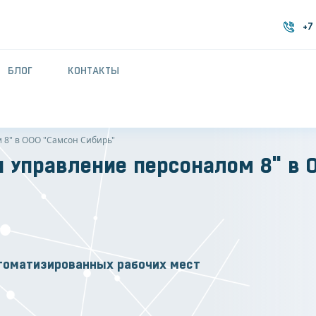
+7
+7
БЛОГ
КОНТАКТЫ
 8" в ООО "Самсон Сибирь"
и управление персоналом 8" в 
томатизированных рабочих мест