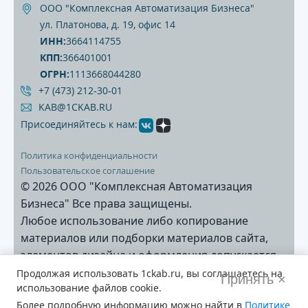
ООО "Комплексная Автоматизация Бизнеса"
ул. Платонова, д. 19, офис 14
ИНН:
3664114755
КПП:
366401001
ОГРН:
1113668044280
+7 (473) 212‐30‐01
KAB@1CKAB.RU
Присоединяйтесь к нам:
Политика конфиденциальности
Пользовательское соглашение
© 2026 ООО "Комплексная Автоматизация
Бизнеса" Все права защищены.
Любое использование либо копирование
материалов или подборки материалов сайта,
элементов дизайна и оформления допускается
лишь с разрешения правообладателя и только
Продолжая использовать
1ckab.ru
, вы соглашаетесь на
Принять ×
использование файлов cookie.
со ссылкой на источник: www.1ckab.ru
Более подробную информацию можно найти в
Политике