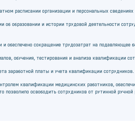
тном расписании организации и персональных сведениях 
и об образовании и истории трудовой деятельности сотру
и и обеспечено сокращение трудозатрат на подавляющее б
алов, обучения, тестирования и анализа квалификации со
ета заработной платы и учета квалификации сотрудников.
онтролем квалификации медицинских работников, обеспеч
то позволило освободить сотрудников от рутинной ручной