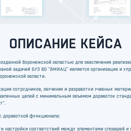
ОПИСАНИЕ КЕЙСА
созданной Воронежской областью для обеспечения реализ
овной задачей БУЗ ВО "ВМИАЦ" является организация и уп
оронежской области.
ации сотрудников, обучения и разработки учебных матер
авленных целей с минимальным объемом доработок станд
т".
с доработкой функционала:
ти настройки соответствий между элементами словарей и