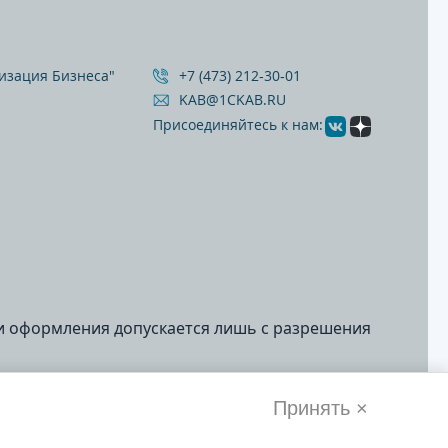
изация Бизнеса"
+7 (473) 212‐30‐01
KAB@1CKAB.RU
Присоединяйтесь к нам:
и оформления допускается лишь с разрешения
Принять ×