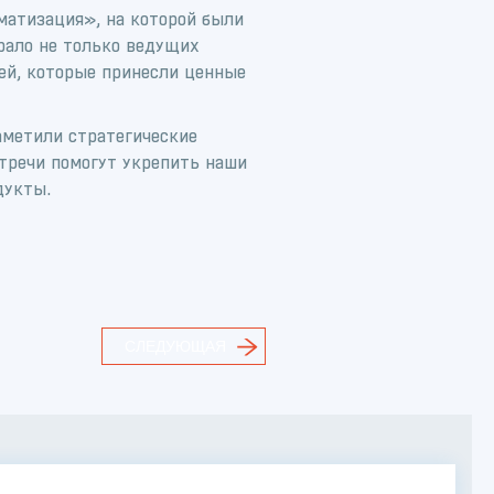
матизация», на которой были
рало не только ведущих
ей, которые принесли ценные
аметили стратегические
стречи помогут укрепить наши
дукты.
СЛЕДУЮЩАЯ