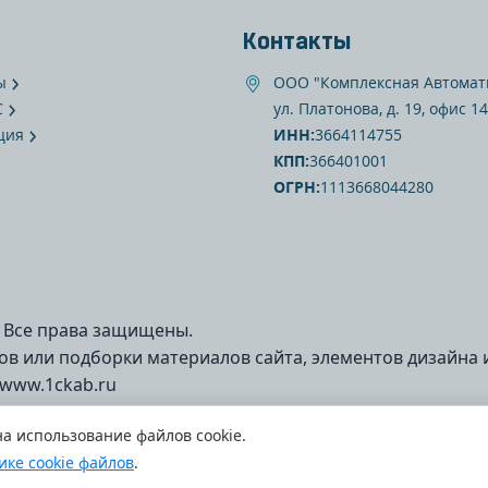
Контакты
ы
ООО "Комплексная Автомат
С
ул. Платонова, д. 19, офис 14
ция
ИНН:
3664114755
КПП:
366401001
ОГРН:
1113668044280
 Все права защищены.
в или подборки материалов сайта, элементов дизайна 
 www.1ckab.ru
на использование файлов cookie.
ике cookie файлов
.