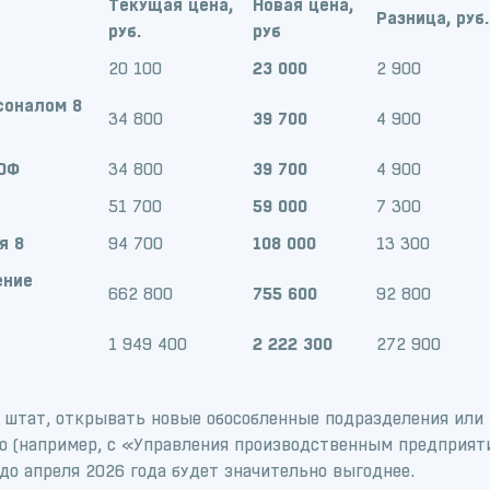
Текущая цена,
Новая цена,
Разница, руб.
руб.
руб
20 100
23 000
2 900
соналом 8
34 800
39 700
4 900
РОФ
34 800
39 700
4 900
51 700
59 000
7 300
я 8
94 700
108 000
13 300
ение
662 800
755 600
92 800
1 949 400
2 222 300
272 900
 штат, открывать новые обособленные подразделения или 
 (например, с «Управления производственным предприя
до апреля 2026 года будет значительно выгоднее.