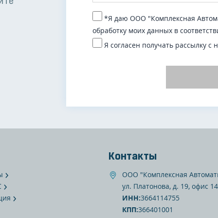
ите
*Я даю ООО "Комплексная Автома
обработку моих данных в соответств
Я согласен получать рассылку с 
Контакты
ы
ООО "Комплексная Автомат
С
ул. Платонова, д. 19, офис 14
ция
ИНН:
3664114755
КПП:
366401001