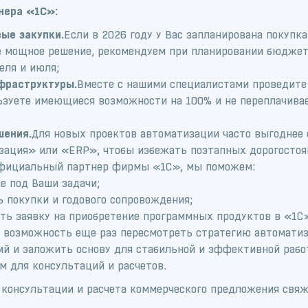
нера «1С»:
ые закупки.
Если в 2026 году у Вас запланирована покупк
е мощное решение, рекомендуем при планировании бюджет
еля и июля;
фраструктуры.
Вместе с нашими специалистами проведите 
льзуете имеющиеся возможности на 100% и не переплачива
шения.
Для новых проектов автоматизации часто выгоднее 
зация» или «ERP», чтобы избежать поэтапных дорогостоя
фициальный партнер фирмы «1С», мы поможем:
е под Ваши задачи;
 покупки и годового сопровождения;
ть заявку на приобретение программных продуктов в «1С
о возможность еще раз пересмотреть стратегию автоматиз
й и заложить основу для стабильной и эффективной рабо
м для консультаций и расчетов.
 консультации и расчета коммерческого предложения свяж