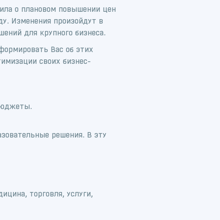
вила о плановом повышении цен
ду. Изменения произойдут в
ений для крупного бизнеса.
формировать Вас об этих
тимизации своих бизнес-
бюджеты.
азовательные решения. В эту
цина, торговля, услуги,