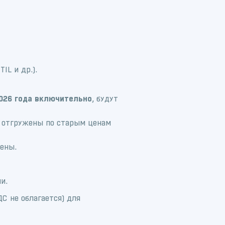
IL и др.).
2026 года включительно
, будут
т отгружены по старым ценам
ены.
и.
С не облагается) для