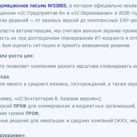
ормационное письмо №33865
, в котором официально объя
цензии «1С:Предприятие 8» и «1С:Образование» в 2026 го
тво решений — от базовых версий до комплексных ERP-реш
бласти автоматизации, мы считаем важным заранее проин
честь их при долгосрочном планировании ИТ-бюджета и оп
ь Вам оценить ситуацию и принять взвешенное решение.
апа роста цен:
то позволяет компаниям разного масштаба спланировать 
года.
я малого и среднего бизнеса, госучреждений, а также обр
имер, «1С:Бухгалтерия 8. Базовая версия»);
версий
ПРОФ
для коммерческих и бюджетных организаций;
зии уровня
ПРОФ
;
ые решения для небольших и средних компаний (ЖКХ, меди
азование»
.