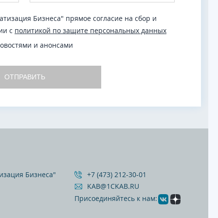
тизация Бизнеса" прямое согласие на сбор и
ии с
политикой по защите персональных данных
новостями и анонсами
ОТПРАВИТЬ
изация Бизнеса"
+7 (473) 212‐30‐01
KAB@1CKAB.RU
Присоединяйтесь к нам: