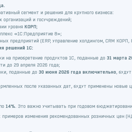
а.
ативный сегмент и решения для крупного бизнеса:
х организаций и госучреждений;
зии уровня
КОРП
;
лекс «1С:Предприятие 8»;
ых предприятий (ERP, управление холдингом, CRM КОРП, IT
я решений 1С:
ки на приобретение продуктов 1С, поданные до
31 марта 
и до 29 апреля 2026 года;
ки, поданные до
30 июня 2026 года включительно
, буду
ормленных после указанных дат, будут применены новые ц
оло
14%
. Это важно учитывать при годовом бюджетировани
 примеров изменения рекомендованных розничных цен (НД